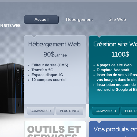
Accueil
Hébergement
Site Web
90$
1100$
/année
Éditeur de site (CMS)
4 pages de site Web.
Transfert 5G
Template Adaptatif.
Espace disque 1G
Insertion de vos vidéos
10 comptes courriel
vos images dans le site
Inscription moteurs de
recherche Google et Bi
COMMANDER
PLUS D'INFO
COMMANDER
PLUS D