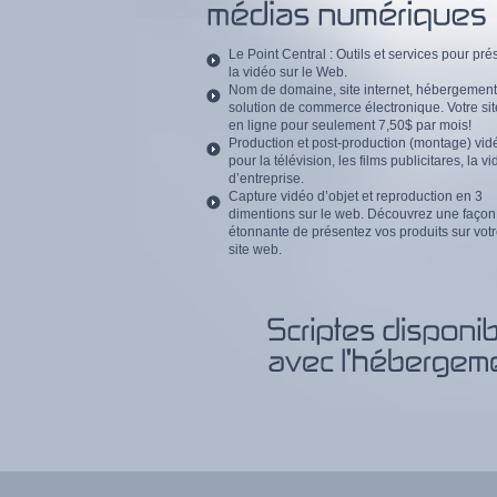
Le Point Central : Outils et services pour pré
la vidéo sur le Web.
Nom de domaine, site internet, hébergemen
solution de commerce électronique. Votre si
en ligne pour seulement 7,50$ par mois!
Production et post-production (montage) vid
pour la télévision, les films publicitares, la v
d’entreprise.
Capture vidéo d’objet et reproduction en 3
dimentions sur le web. Découvrez une façon
étonnante de présentez vos produits sur vot
site web.
Scriptes
avec