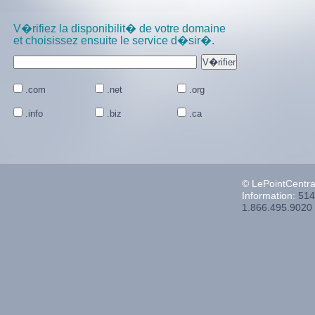
V�rifiez la disponibilit� de votre domaine
et choisissez ensuite le service d�sir�.
.com
.net
.org
.info
.biz
.ca
© LePointCentr
Information:
514
1.866.495.9020 