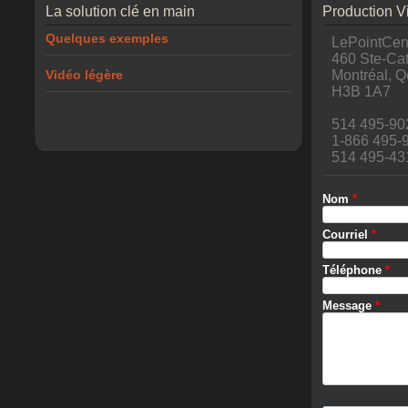
La solution clé en main
Production V
Quelques exemples
LePointCen
460 Ste-Ca
Vidéo légère
Montréal, Q
H3B 1A7
514 495-90
1-866 495-9
514 495-431