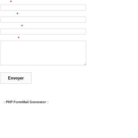
Nom
*
Courriel
*
Téléphone
*
Message
*
::
PHP FormMail Generator
::