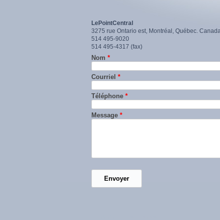
LePointCentral
3275 rue Ontario est, Montréal, Québec. Cana
514 495-9020
514 495-4317 (fax)